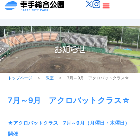
内
メ
容
ニ
を
ス
ュ
キ
ッ
ー
お知らせ
プ
トップページ
>
教室
>
7月～9月 アクロバットクラス☆
7月～9月 アクロバットクラス☆
★アクロバットクラス 7月～9月（月曜日・木曜日）
開催