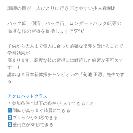
講師の目が一人ひとりに行き届きやすい少人数制♪
バック転、側宙、バック宙、ロンダートバック転等の
高度な技の
習得を目指します(^▽^)/
子供から大人まで個人に合った的確な指導を受けることで
学習効果が
高まります。高度な技の習得には継続した練習が不可欠で
す！！
講師は全日本新体操チャンピオンの「菊池 正源」先生です
☆
アクロバットクラス
＊参加条件＊以下の条件が1人でできること
側転が真っ直ぐ綺麗にできる
ブリッジが30秒できる
壁倒立が30秒できる