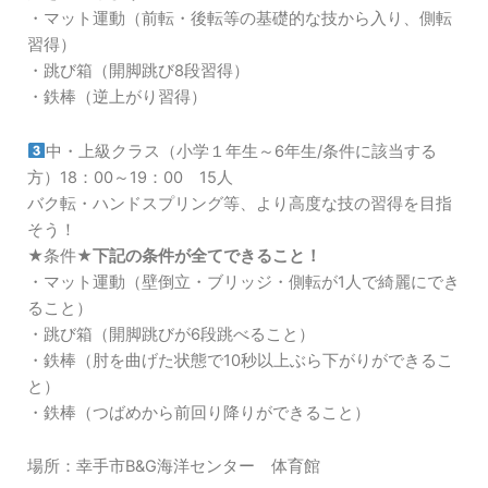
・マット運動（前転・後転等の基礎的な技から入り、側転
習得）
・跳び箱（開脚跳び8段習得）
・鉄棒（逆上がり習得）
中・上級クラス（小学１年生～6年生/条件に該当する
方）18：00～19：00 15人
バク転・ハンドスプリング等、より高度な技の習得を目指
そう！
★条件★
下記の条件が全てできること！
・マット運動（壁倒立・ブリッジ・側転が1人で綺麗にでき
ること）
・跳び箱（開脚跳びが6段跳べること）
・鉄棒（肘を曲げた状態で10秒以上ぶら下がりができるこ
と）
・鉄棒（つばめから前回り降りができること）
場所：幸手市B&G海洋センター 体育館