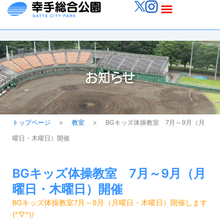
内
メ
容
ニ
を
ス
ュ
キ
ッ
ー
お知らせ
プ
トップページ
>
教室
>
BGキッズ体操教室 7月～9月（月
曜日・木曜日）開催
BGキッズ体操教室 7月～9月（月
曜日・木曜日）開催
BGキッズ体操教室7月～9月（月曜日・木曜日）開催します
(^▽^)/